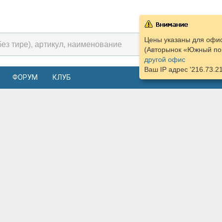
Цены указаны для офис
(Авторынок «Южный пор
другой офис
Ваш IP адрес '216.73.2
ФОРУМ
КЛУБ