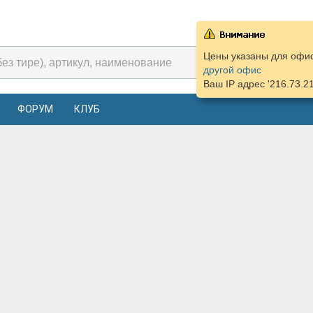
Цены указаны для офиса
другой офис
Ваш IP адрес '216.73.2
ФОРУМ
КЛУБ