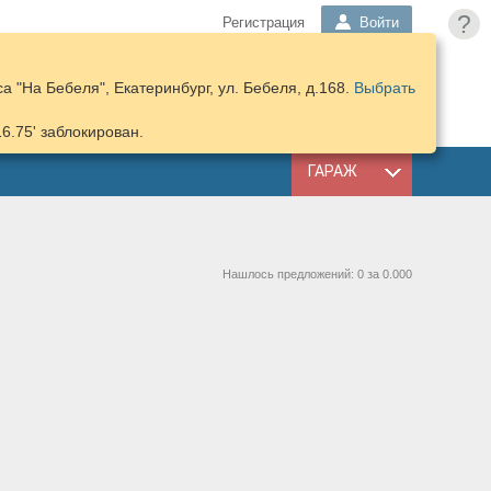
?
Регистрация
Войти
 "На Бебеля", Екатеринбург, ул. Бебеля, д.168.
Выбрать
ПОДОБРАТЬ
КОРЗИНА
ЗАПЧАСТИ
16.75' заблокирован.
ГАРАЖ
Нашлось предложений: 0 за 0.000