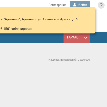
?
Регистрация
Войти
 "Армавир", Армавир, ул. Советской Армии, д. 5.
ПОДОБРАТЬ
КОРЗИНА
ЗАПЧАСТИ
16.159' заблокирован.
ГАРАЖ
Нашлось предложений: 0 за 0.000