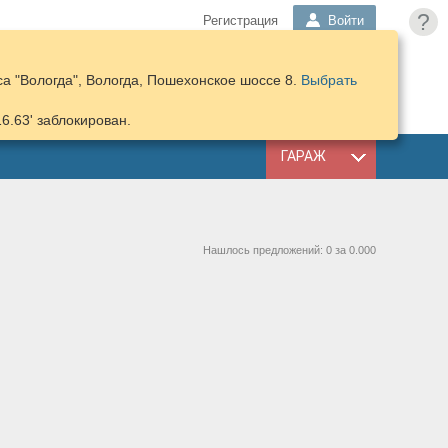
?
Регистрация
Войти
а "Вологда", Вологда, Пошехонское шоссе 8.
Выбрать
ПОДОБРАТЬ
КОРЗИНА
ЗАПЧАСТИ
16.63' заблокирован.
ГАРАЖ
Нашлось предложений: 0 за 0.000