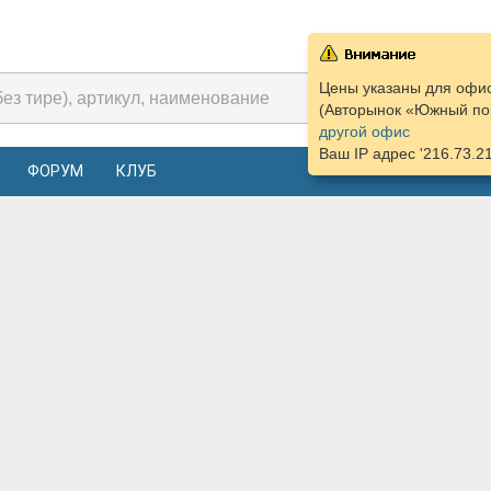
Цены указаны для офис
(Авторынок «Южный пор
другой офис
Ваш IP адрес '216.73.2
ФОРУМ
КЛУБ