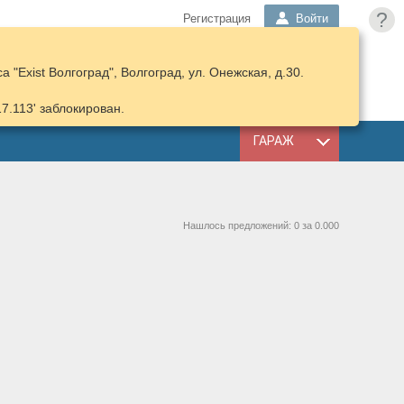
?
Регистрация
Войти
 "Exist Волгоград", Волгоград, ул. Онежская, д.30.
ПОДОБРАТЬ
КОРЗИНА
ЗАПЧАСТИ
17.113' заблокирован.
ГАРАЖ
Нашлось предложений: 0 за 0.000