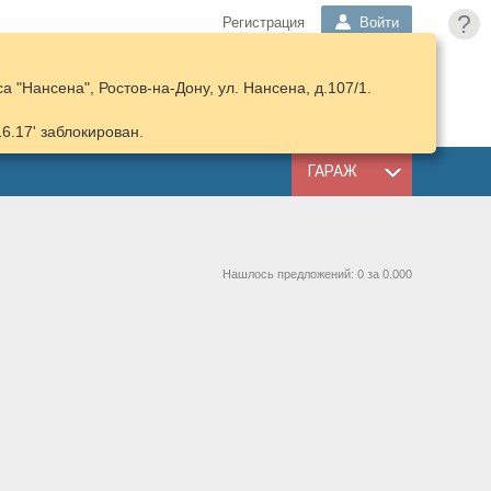
?
Регистрация
Войти
 "Нансена", Ростов-на-Дону, ул. Нансена, д.107/1.
ПОДОБРАТЬ
КОРЗИНА
ЗАПЧАСТИ
16.17' заблокирован.
ГАРАЖ
Нашлось предложений: 0 за 0.000