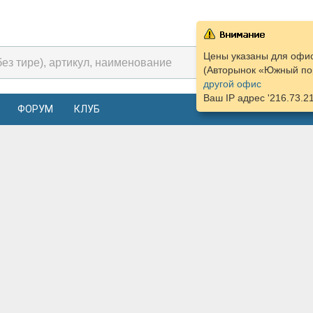
Цены указаны для офис
(Авторынок «Южный пор
другой офис
Ваш IP адрес '216.73.2
ФОРУМ
КЛУБ