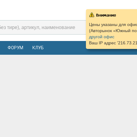
Цены указаны для офис
(Авторынок «Южный пор
другой офис
Ваш IP адрес '216.73.2
ФОРУМ
КЛУБ