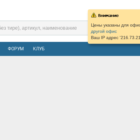
Цены указаны для офиса
другой офис
Ваш IP адрес '216.73.2
ФОРУМ
КЛУБ