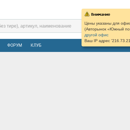
Цены указаны для офис
(Авторынок «Южный пор
другой офис
Ваш IP адрес '216.73.2
ФОРУМ
КЛУБ