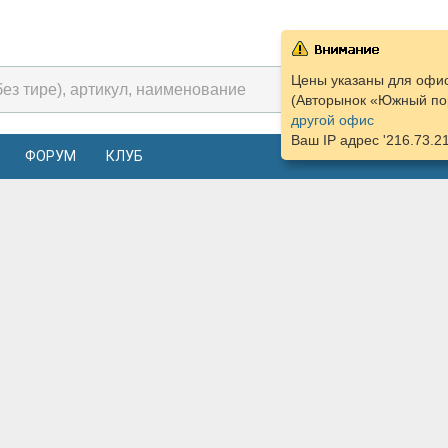
Цены указаны для офис
(Авторынок «Южный пор
другой офис
Ваш IP адрес '216.73.2
ФОРУМ
КЛУБ