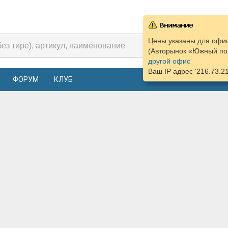
Цены указаны для офис
(Авторынок «Южный пор
другой офис
Ваш IP адрес '216.73.2
ФОРУМ
КЛУБ