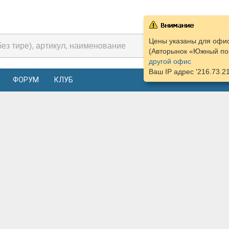
Цены указаны для офис
(Авторынок «Южный пор
другой офис
Ваш IP адрес '216.73.2
ФОРУМ
КЛУБ