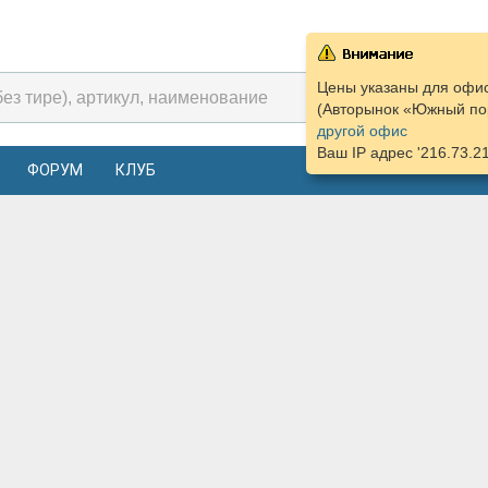
Цены указаны для офис
(Авторынок «Южный пор
другой офис
Ваш IP адрес '216.73.2
ФОРУМ
КЛУБ