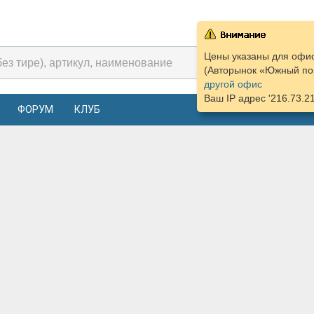
Цены указаны для офис
(Авторынок «Южный пор
другой офис
Ваш IP адрес '216.73.2
ФОРУМ
КЛУБ