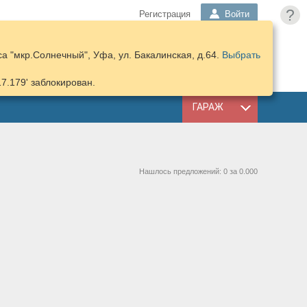
?
Регистрация
Войти
а "мкр.Солнечный", Уфа, ул. Бакалинская, д.64.
Выбрать
ПОДОБРАТЬ
КОРЗИНА
ЗАПЧАСТИ
17.179' заблокирован.
ГАРАЖ
Нашлось предложений: 0 за 0.000