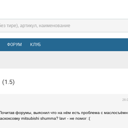
ФОРУМ
КЛУБ
1 (1.5)
28.
. Почитав форумы, выяснил что на нём есть проблема с маслосъём
скоксовку mitsubishi shumma? lavr - не помог :(