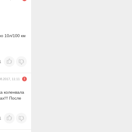
но 10л/100 км
1
08.2017, 11:11
ка коленвала
ах!!! После
1