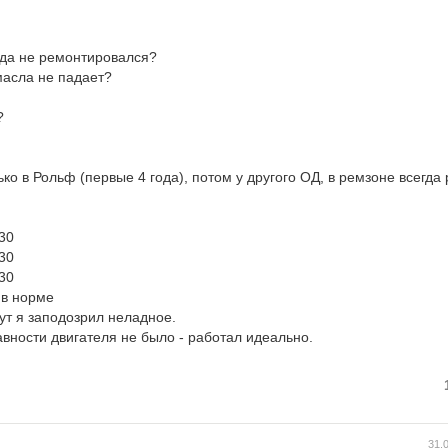
гда не ремонтировался?
масла не падает?
?
ко в Рольф (первые 4 года), потом у другого ОД, в ремзоне всегда 
-30
-30
-30
 в норме
ут я заподозрил неладное.
вности двигателя не было - работал идеально.
31.