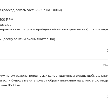
ю (расход показывает 28-30л на 100км)"
5500 RPM.
азывал.
заправленных литров и пройденный километраж на них), то пример
 (слежу за этим очень тщательно).
01.
ячку путем замены поршневых колец, шатунных вкладышей, сальни
и если будешь менять кольца обрати внимание на элипс в цилиндр
 уже 8500 км