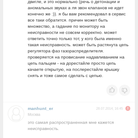
двигле, и это нормально (речь о детонации и
аномальных звуках а ля звон клапанов не идет
конечно же :)). я бы вам рекомендовал в сервис
все таки обратится. причин может быть
множество, а гадание по монитору на
неисправности не совсем корректно. может
ответить точно только тот, у кого была именно
такая неисправность. может быть растянута цепь
регулятора фаз газораспределителя.
проверяется на провисание надавливанием на
цепь пальцем - на дорестайле просто цепь
качаете открытую, на послерестайле крышку
снять и тоже самое сделать с цепью.
manhunt_er
28.07.2014, 16:45
Москва
это самая распространенная мне кажется
неисправность.