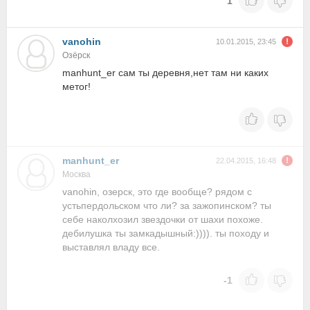
1
vanohin
10.01.2015, 23:45
Озёрск
manhunt_er сам ты деревня,нет там ни каких
метог!
manhunt_er
22.04.2015, 16:48
Москва
vanohin, озерск, это где вообще? рядом с
устьпердольском что ли? за зажопинском? ты
себе наколхозил звездочки от шахи похоже.
дебилушка ты замкадышный:)))). ты походу и
выставлял владу все.
-1