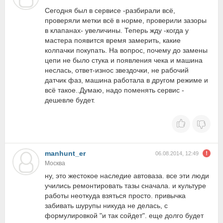
Сегодня был в сервисе -разбирали всё,
проверяли метки всё в норме, проверили зазоры
в клапанах- увеличины. Теперь жду -когда у
мастера появится время замерить, какие
колпачки покупать. На вопрос, почему до замены
цепи не было стука и появления чека и машина
неслась, ответ-износ звездочки, не рабочий
датчик фаз, машина работала в другом режиме и
всё такое..Думаю, надо поменять сервис -
дешевле будет.
manhunt_er
06.08.2014, 12:49
Москва
ну, это жестокое наследие автоваза. все эти люди
учились ремонтировать тазы сначала. и культуре
работы неоткуда взяться просто. привычка
забивать шурупы никуда не делась, с
формулировкой "и так сойдет". еще долго будет