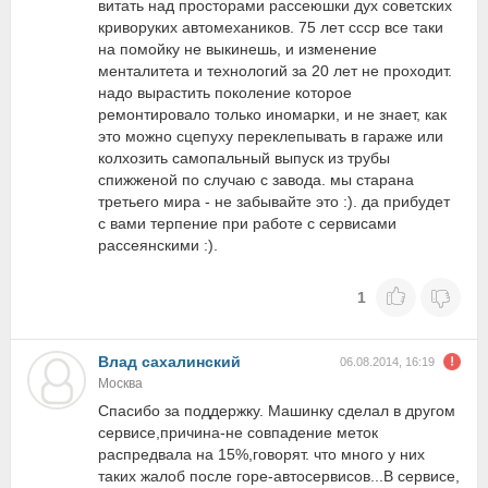
витать над просторами рассеюшки дух советских
криворуких автомехаников. 75 лет ссср все таки
на помойку не выкинешь, и изменение
менталитета и технологий за 20 лет не проходит.
надо вырастить поколение которое
ремонтировало только иномарки, и не знает, как
это можно сцепуху переклепывать в гараже или
колхозить самопальный выпуск из трубы
спижженой по случаю с завода. мы старана
третьего мира - не забывайте это :). да прибудет
с вами терпение при работе с сервисами
рассеянскими :).
1
Влад сахалинский
06.08.2014, 16:19
Москва
Спасибо за поддержку. Машинку сделал в другом
сервисе,причина-не совпадение меток
распредвала на 15%,говорят. что много у них
таких жалоб после горе-автосервисов...В сервисе,