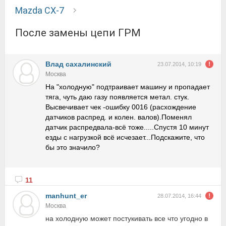
Mazda CX-7
После замены цепи ГРМ
Влад сахалинский
23.07.2014, 10:19
Москва
На "холодную" подтраивает машину и пропадает
тяга, чуть даю газу появляется метал. стук.
Высвечивает чек -ошибку 0016 (расхождение
датчиков распред. и колен. валов).Поменял
датчик распредвала-всё тоже.....Спустя 10 минут
езды с нагрузкой всё исчезает...Подскажите, что
бы это значило?
11
manhunt_er
28.07.2014, 16:44
Москва
на холодную может постукивать все что угодно в