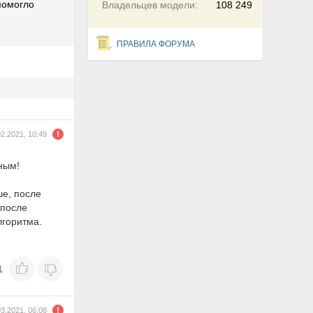
 помогло
Владельцев модели:
108 249
ПРАВИЛА ФОРУМА
02.2021, 10:49
ным!
ше, после
 после
лгоритма.
1
03.2021, 06:08