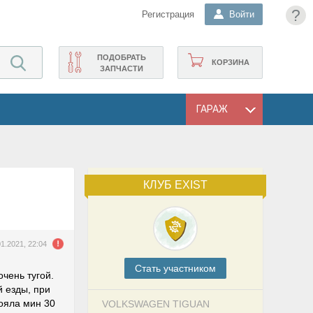
?
Регистрация
Войти
ПОДОБРАТЬ
КОРЗИНА
ЗАПЧАСТИ
ГАРАЖ
КЛУБ EXIST
01.2021, 22:04
Cтать участником
очень тугой.
й езды, при
тояла мин 30
VOLKSWAGEN TIGUAN