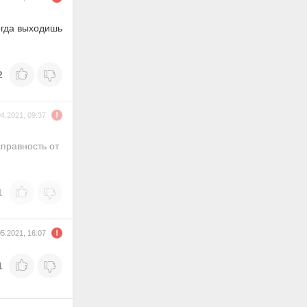
огда выходишь
2
04.2021, 09:37
справность от
1
05.2021, 16:07
1