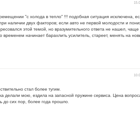
15.
еремещении "с холода в тепло" !!! подобная ситуация исключена, 
я при наличии двух факторов; если авто не первой молодости и пон
тересовался этой темой, но вразумительного ответа не нашел, чащ
 временем начинает барахлить усилитель, стареет, менять на нов
10.
ствительно стал более тугим.
ка делали мою, ездила на запасной пружине сервиса. Цена вопрос
ь до сих пор, более года прошло.