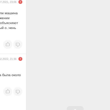
07.2021, 23:06
если машина
ижении
е объясняют
ый о..чень
02.2022, 21:36
а была около