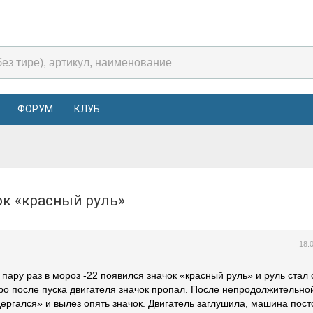
ФОРУМ
КЛУБ
чок «красный руль»
18.
пару раз в мороз -22 появился значок «красный руль» и руль стал 
тро после пуска двигателя значок пропал. После непродолжительно
дергался» и вылез опять значок. Двигатель заглушила, машина пос