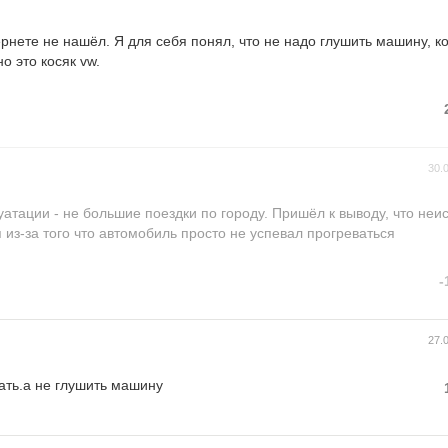
рнете не нашёл. Я для себя понял, что не надо глушить машину, к
но это косяк vw.
30.
атации - не большие поездки по городу. Пришёл к выводу, что неи
 из-за того что автомобиль просто не успевал прогреваться
-
27.
ать.а не глушить машину