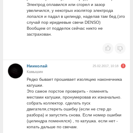
Электрод оплавился или сгорел и зазор
увеличился, у некотрых изолятор электрода
лопался и падал в цилиндр, наделав там бед.(это
случай пор иридиевые свечи DENSO)
Вообщем от подделок сейчас никто не
застрахован.
Нииколай
25.02.2017, 10:18
Камышин
Редко бывает прошивает изоляцию наконечника
катушки.
Это самое порстое проверить - поменять
местами катушки, пронумеровав их изначально.
собрать коллектор. сделать пуск
двигателя,стереть ошибку (если не стер до
разбора) и запустить снова. Если номер ошибки
(цилиндра поменялся) , то катушка. если нет -
копать дальше по свечам.