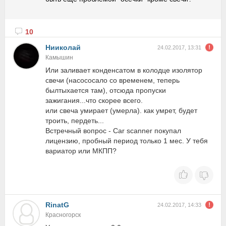
10
Нииколай
24.02.2017, 13:31
Камышин
Или заливает конденсатом в колодце изолятор
свечи (насососало со временем, теперь
былтыхается там), отсюда пропуски
зажигания...что скорее всего.
или свеча умирает (умерла). как умрет, будет
троить, пердеть...
Встречный вопрос - Car scanner покупал
лицензию, пробный период только 1 мес. У тебя
вариатор или МКПП?
RinatG
24.02.2017, 14:33
Красногорск