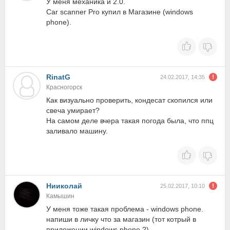
У меня механика и 2.0.
Car scanner Pro купил в Магазине (windows
phone).
RinatG
24.02.2017, 14:35
Красногорск
Как визуально проверить, кондесат скопился или
свеча умирает?
На самом деле вчера такая погода была, что ппц
заливало машину.
Нииколай
25.02.2017, 10:10
Камышин
У меня тоже такая проблема - windows phone.
напиши в личку что за магазин (тот котрый в
приложении windows phone ?)