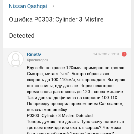
Nissan Qashqai
Ошибка P0303: Cylinder 3 Misfire
Detected
RinatG
24.02.2017, 13:01
Красногорск
Еду себе по трассе 120км/ч, примерно не трогаю.
Смотрю, мигает "чек". Быстро сбрасываю
скорость до 100-110км/ч, чек пропадает. Вытираю
пот со спины, еду дальше. Через некоторое
время снова разгоняюсь до 120 - снова мигание.
Так и доехал до финиша на скорости 100-110.
По приезду проверил приложением Car scanner,
показал мне ошибку:
P0303: Cylinder 3 Misfire Detected
Теперь думаю, что делать. Тупо свечу погасить в
третьем цилиндр или ехать в сервис? Что может
быть еще проблемой "осечки" кроме свечи?