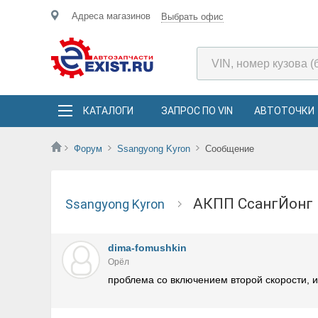
Адреса магазинов
Выбрать офис
КАТАЛОГИ
ЗАПРОС ПО VIN
АВТОТОЧКИ
Форум
Ssangyong Kyron
Сообщение
АКПП СсангЙонг
Ssangyong Kyron
dima-fomushkin
Орёл
проблема со включением второй скорости, и