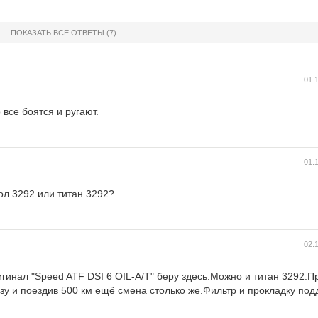
ПОКАЗАТЬ ВСЕ ОТВЕТЫ
(7)
01.
 все боятся и ругают.
01.
ол 3292 или титан 3292?
02.
гинал "Speed ATF DSI 6 OIL-A/T" беру здесь.Можно и титан 3292.П
зу и поездив 500 км ещё смена столько же.Фильтр и прокладку по