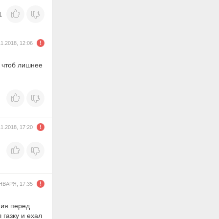
1
11.2018, 12:06
у чтоб лишнее
11.2018, 17:20
НВАРЯ, 17:35
ния перед
 газку и ехал