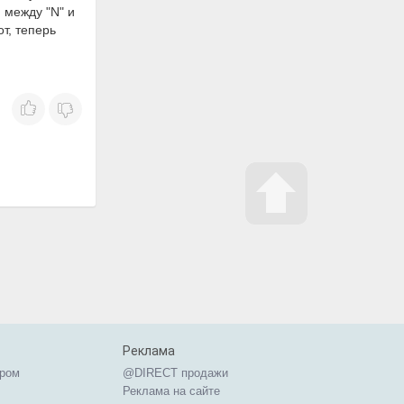
 между "N" и
т, теперь
Реклама
ером
@DIRECT продажи
Реклама на сайте