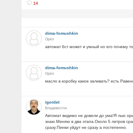
14
dima-fomushkin
Орёл
автомат 6ст может и умный но его почему то
dima-fomushkin
Орёл
масло в коробку какое заливать? есть Равен
igordet
Владивосток
Автомат видимо не довели до ума!Я лью ори
знаю.Меняю в два этапа.Около 5 литров сра
сразу.Пинки уйдут не сразу а постепенно.