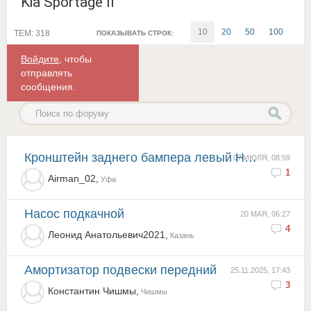
Kia Sportage II
10
20
50
100
ТЕМ: 318
ПОКАЗЫВАТЬ СТРОК:
Войдите
, чтобы
отправлять
сообщения.
Кронштейн заднего бампера левый Hyundai/Kia97530-1F000
07 ИЮЛЯ, 08:59
1
Airman_02,
Уфа
Насос подкачной
20 МАЯ, 06:27
4
Леонид Анатольевич2021,
Казань
амортизатор подвески передний
25.11.2025, 17:43
3
Константин Чишмы,
Чишмы