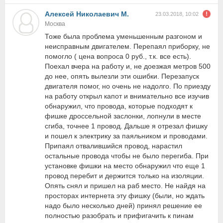
Алексей Николаевич М.
23.03.2018, 10:02
Москва
Тоже была проблема уменьшенным разгоном и
неисправным двигателем. Перепаял приборку, не
помогло ( цена вопроса 0 руб., т.к. все есть).
Поехал вчера на работу и, не доезжая метров 500
до нее, опять вылезли эти ошибки. Перезапуск
двигателя помог, но очень не надолго. По приезду
на работу открыл капот и внимательно все изучив
обнаружил, что провода, которые подходят к
фишке дроссельной заслонки, лопнули в месте
сгиба, точнее 1 провод. Дальше я отрезал фишку
и пошел к электрику за паяльником и проводами.
Припаял отвалившийся провод, нарастил
остальные провода чтобы не было перегиба. При
установке фишки на место обнаружил что еще 1
провод перебит и держится только на изоляции.
Опять снял и пришел на раб место. Не найдя на
просторах интернета эту фишку (были, но ждать
надо было несколько дней) принял решение ее
полностью разобрать и прифигачить к пинам