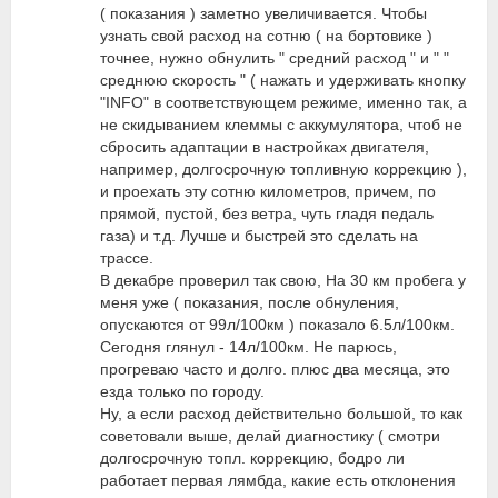
( показания ) заметно увеличивается. Чтобы
узнать свой расход на сотню ( на бортовике )
точнее, нужно обнулить " средний расход " и " "
среднюю скорость " ( нажать и удерживать кнопку
"INFO" в соответствующем режиме, именно так, а
не скидыванием клеммы с аккумулятора, чтоб не
сбросить адаптации в настройках двигателя,
например, долгосрочную топливную коррекцию ),
и проехать эту сотню километров, причем, по
прямой, пустой, без ветра, чуть гладя педаль
газа) и т.д. Лучше и быстрей это сделать на
трассе.
В декабре проверил так свою, На 30 км пробега у
меня уже ( показания, после обнуления,
опускаются от 99л/100км ) показало 6.5л/100км.
Сегодня глянул - 14л/100км. Не парюсь,
прогреваю часто и долго. плюс два месяца, это
езда только по городу.
Ну, а если расход действительно большой, то как
советовали выше, делай диагностику ( смотри
долгосрочную топл. коррекцию, бодро ли
работает первая лямбда, какие есть отклонения