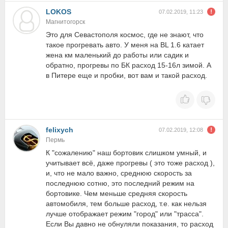
LOKOS
07.02.2019, 11:23
Магнитогорск
Это для Севастополя космос, где не знают, что
такое прогревать авто. У меня на BL 1.6 катает
жена км маленький до работы или садик и
обратно, прогревы по БК расход 15-16л зимой. А
в Питере еще и пробки, вот вам и такой расход.
felixych
07.02.2019, 12:08
Пермь
К "сожалению" наш бортовик слишком умный, и
учитывает всё, даже прогревы ( это тоже расход ),
и, что не мало важно, среднюю скорость за
последнюю сотню, это последний режим на
бортовике. Чем меньше средняя скорость
автомобиля, тем больше расход, т.е. как нельзя
лучше отображает режим "город" или "трасса".
Если Вы давно не обнуляли показания, то расход