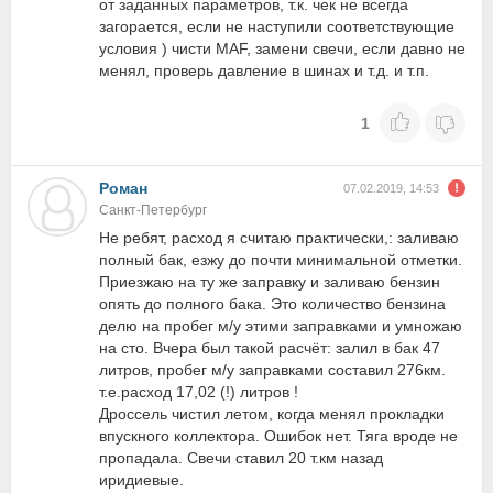
от заданных параметров, т.к. чек не всегда
загорается, если не наступили соответствующие
условия ) чисти MAF, замени свечи, если давно не
менял, проверь давление в шинах и т.д. и т.п.
1
Роман
07.02.2019, 14:53
Санкт-Петербург
Не ребят, расход я считаю практически,: заливаю
полный бак, езжу до почти минимальной отметки.
Приезжаю на ту же заправку и заливаю бензин
опять до полного бака. Это количество бензина
делю на пробег м/у этими заправками и умножаю
на сто. Вчера был такой расчёт: залил в бак 47
литров, пробег м/у заправками составил 276км.
т.е.расход 17,02 (!) литров !
Дроссель чистил летом, когда менял прокладки
впускного коллектора. Ошибок нет. Тяга вроде не
пропадала. Свечи ставил 20 т.км назад
иридиевые.