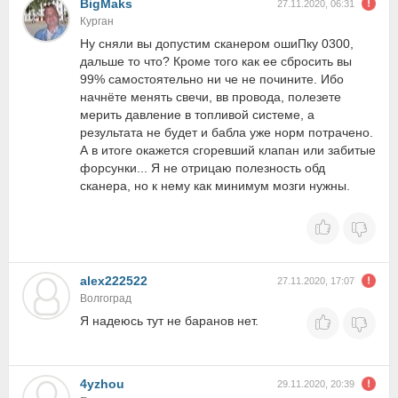
BigMaks
27.11.2020, 06:31
Курган
Ну сняли вы допустим сканером ошиПку 0300,
дальше то что? Кроме того как ее сбросить вы
99% самостоятельно ни че не почините. Ибо
начнёте менять свечи, вв провода, полезете
мерить давление в топливой системе, а
результата не будет и бабла уже норм потрачено.
А в итоге окажется сгоревший клапан или забитые
форсунки... Я не отрицаю полезность обд
сканера, но к нему как минимум мозги нужны.
alex222522
27.11.2020, 17:07
Волгоград
Я надеюсь тут не баранов нет.
4yzhou
29.11.2020, 20:39