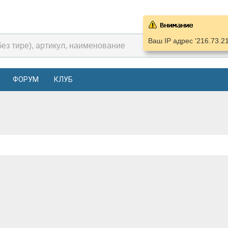
Ваш IP адрес '216.73.2
ФОРУМ
КЛУБ