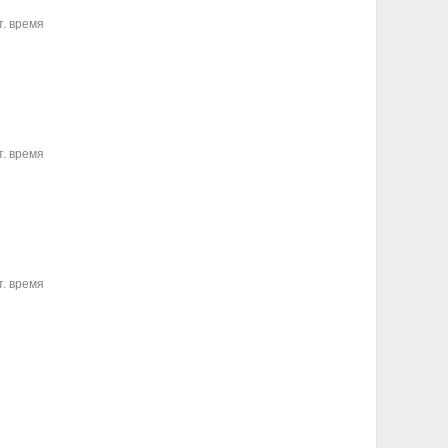
т. время
т. время
т. время