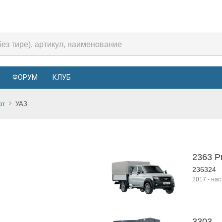
ФОРУМ
КЛУБ
рт
УАЗ
2363 Pr
236324
2017
-
нас
3303