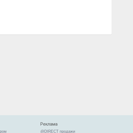
Реклама
ером
@DIRECT продажи