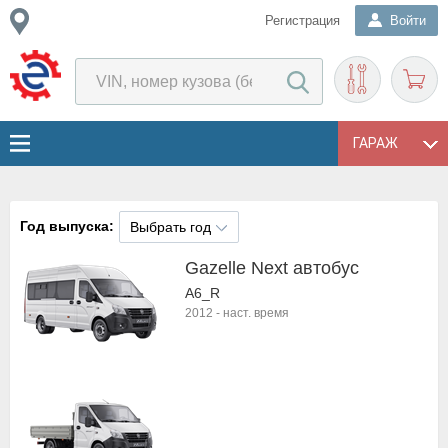
Регистрация
Войти
ГАРАЖ
Год выпуска:
Выбрать год
Gazelle Next автобус
A6_R
2012
-
наст. время