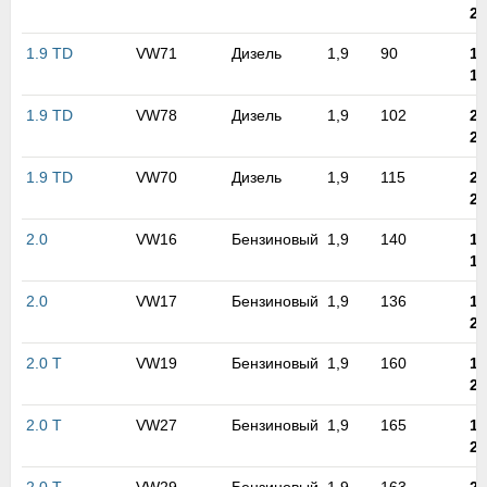
20
1.9 TD
VW71
Дизель
1,9
90
19
19
1.9 TD
VW78
Дизель
1,9
102
20
20
1.9 TD
VW70
Дизель
1,9
115
20
20
2.0
VW16
Бензиновый
1,9
140
19
19
2.0
VW17
Бензиновый
1,9
136
19
20
2.0 T
VW19
Бензиновый
1,9
160
19
20
2.0 T
VW27
Бензиновый
1,9
165
19
20