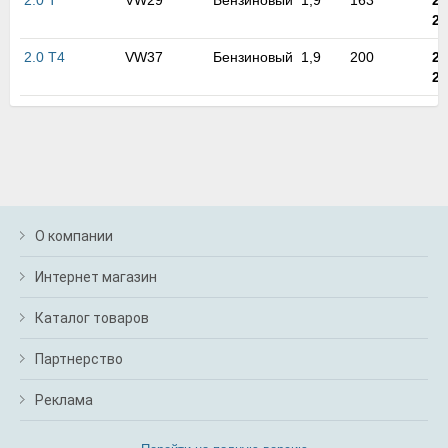
2.0 T
VW29
Бензиновый
1,9
163
20
20
2.0 T4
VW37
Бензиновый
1,9
200
20
20
О компании
Интернет магазин
Каталог товаров
Партнерство
Реклама