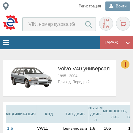
Регистрация
Войти
ГАРАЖ
Volvo V40 универсал
о
1995
-
2004
Е
Привод:
Передний
в
н
о
в
ОБЪЕМ
МОЩНОСТЬ,
к
МОДИФИКАЦИЯ
КОД
ТИП ДВИГ.
ДВИГ.
Л.С.
ВЫ
и
Л
н
1.6
VW11
Бензиновый
1,6
105
19
о