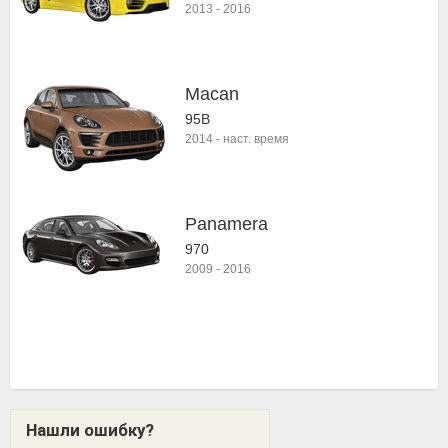
2013
-
2016
Macan
95B
2014
-
наст. время
Panamera
970
2009
-
2016
Нашли ошибку?