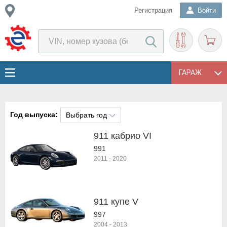
Регистрация
Войти
ГАРАЖ
Год выпуска:
Выбрать год
911 кабрио VI
991
2011
-
2020
911 купе V
997
2004
-
2013