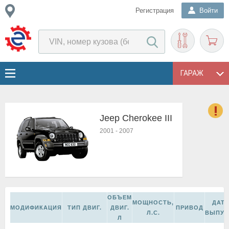
Регистрация
Войти
ГАРАЖ
Jeep Cherokee III
о
2001
-
2007
Е
в
н
о
в
к
ОБЪЕМ
и
МОЩНОСТЬ,
ДАТ
МОДИФИКАЦИЯ
ТИП ДВИГ.
ДВИГ.
ПРИВОД
н
Л.С.
ВЫПУС
Л
о