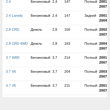
2.4
Бензиновый
2,4
147
Полный
2001
-
м
2007
В
а
2.4 Laredo
Бензиновый
2,4
147
Задний
2001
-
п
2004
с
н
2.8 CRD
Дизель
2,8
150
Полный
2002
-
о
2007
э
2.8 CRD 4WD
Дизель
2,8
163
Полный
2004
-
2007
3.7 4WD
Бензиновый
3,7
214
Полный
2001
-
2007
3.7 V6
Бензиновый
3,7
204
Полный
2003
-
2007
3.7 V6
Бензиновый
3,7
211
Полный
2001
-
2007