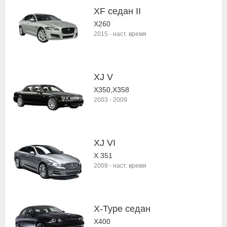
XF седан II
X260
2015
-
наст. время
XJ V
X350,X358
2003
-
2009
XJ VI
X 351
2009
-
наст. время
X-Type седан
X400