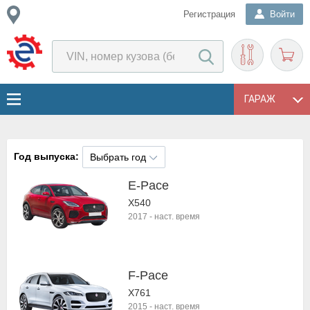
Регистрация
Войти
ГАРАЖ
Год выпуска:
Выбрать год
E-Pace
X540
2017
-
наст. время
F-Pace
X761
2015
-
наст. время