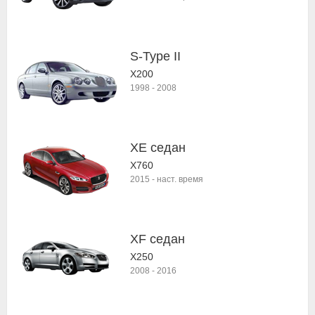
S-Type II
X200
1998
-
2008
XE седан
X760
2015
-
наст. время
XF седан
X250
2008
-
2016