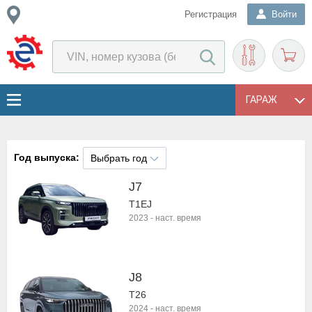
Регистрация
Войти
ГАРАЖ
Год выпуска:
Выбрать год
J7
T1EJ
2023
-
наст. время
J8
T26
2024
-
наст. время