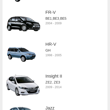
FR-V
BE1,BE3,BE5
2004
-
2009
HR-V
GH
1998
-
2005
Insight II
ZE2, ZE3
2009
-
2014
Jazz