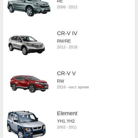
RE
2006
-
2012
CR-V IV
RM/RE
2012
-
2018
CR-V V
RW
2016
-
наст. время
Element
YH1,YH2
2002
-
2011