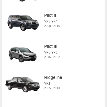
Pilot II
YF3,YF4
2008
-
2015
Pilot III
YF5,YF6
2016
-
2022
Ridgeline
YK1
2005
-
2013