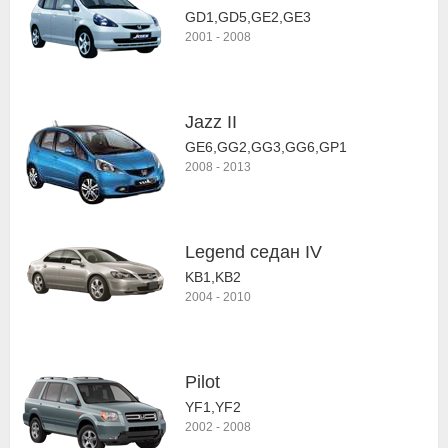
GD1,GD5,GE2,GE3
2001
-
2008
Jazz II
GE6,GG2,GG3,GG6,GP1
2008
-
2013
Legend седан IV
KB1,KB2
2004
-
2010
Pilot
YF1,YF2
2002
-
2008