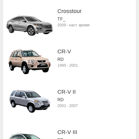
Crosstour
TF_
2009
-
наст. время
CR-V
RD
1995
-
2001
CR-V II
RD
2001
-
2007
CR-V III