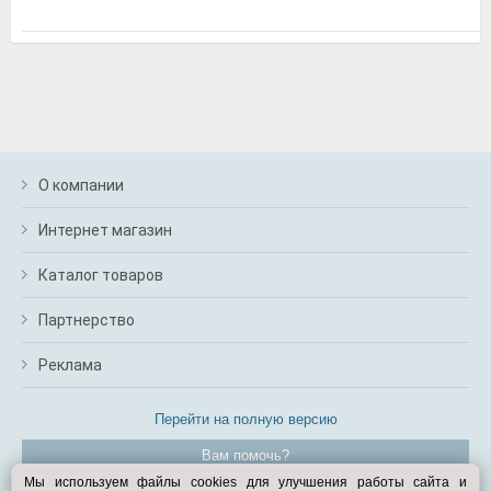
м
В
а
п
с
н
о
э
О компании
Интернет магазин
Каталог товаров
Партнерство
Реклама
Перейти на полную версию
Вам помочь?
Мы используем файлы cookies для улучшения работы сайта и