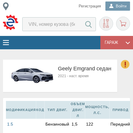
Регистрация
Войти
ГАРАЖ
Geely Emgrand седан
о
2021
-
наст. время
Е
в
н
о
ОБЪЕМ
в
МОЩНОСТЬ,
МОДИФИКАЦИЯ
КОД
ТИП ДВИГ.
ДВИГ.
ПРИВОД
к
Л.С.
Л
и
н
1.5
Бензиновый
1,5
122
Передний
о