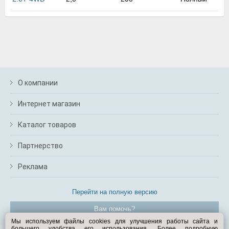
м
В
а
п
с
н
о
э
О компании
Интернет магазин
Каталог товаров
Партнерство
Реклама
Перейти на полную версию
Вам помочь?
Мы используем файлы cookies для улучшения работы сайта и
большего удобства его использования. Более подробную