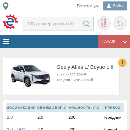
Регистрация
Войти
ГАРАЖ
Geely Atlas L/ Boyue L II
о
2022
-
наст. время
Е
Тип двиг.:
Бензиновый
в
н
о
в
МОДИФИКАЦИЯ
ОБЪЕМ ДВИГ. Л
МОЩНОСТЬ, Л.С.
ПРИВОД
к
и
2.0T
2,0
200
Передний
н
о
2.0T 4WD
2,0
200
Полный