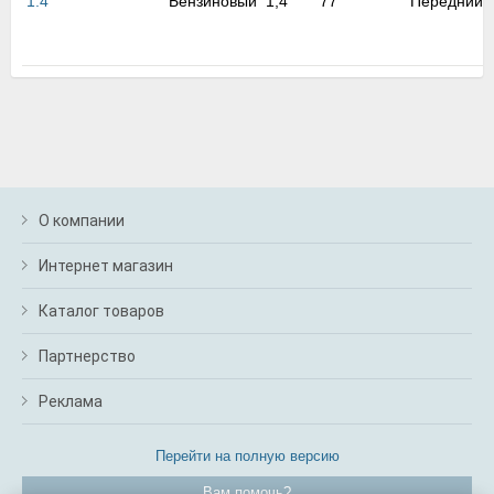
1.4
Бензиновый
1,4
77
Передний
м
В
а
п
с
н
о
э
О компании
Интернет магазин
Каталог товаров
Партнерство
Реклама
Перейти на полную версию
Вам помочь?