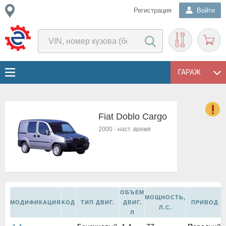
Регистрация
Войти
ГАРАЖ
Fiat Doblo Cargo
о
2000
-
наст. время
Е
в
н
о
в
к
ОБЪЕМ
МОЩНОСТЬ,
и
МОДИФИКАЦИЯ
КОД
ТИП ДВИГ.
ДВИГ.
ПРИВОД
Л.С.
н
Л
о