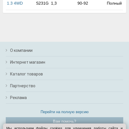
м
1.3 4WD
S231G
1,3
90-92
Полный
В
а
п
с
н
о
э
О компании
Интернет магазин
Каталог товаров
Партнерство
Реклама
Перейти на полную версию
Вам помочь?
Мы используем файлы cookies для улучшения работы сайта и