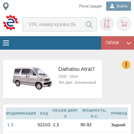
Регистрация
Войти
ГАРАЖ
Daihatsu Atrai7
о
2000
-
2004
Е
Тип двиг.:
Бензиновый
в
н
о
в
ОБЪЕМ ДВИГ.
МОЩНОСТЬ,
к
МОДИФИКАЦИЯ
КОД
ПРИВОД
Л
Л.С.
и
н
1.3
S221G
1,3
90-92
Задний
о