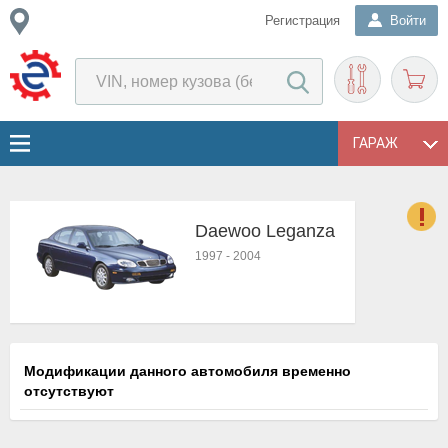
Регистрация
Войти
ГАРАЖ
Daewoo Leganza
о
1997
-
2004
Е
в
н
о
в
Модификации данного автомобиля временно
к
отсутствуют
и
н
о