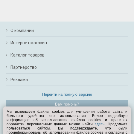
м
В
а
п
с
О компании
н
о
Интернет магазин
э
Каталог товаров
Партнерство
Реклама
Перейти на полную версию
Вам помочь?
Мы используем файлы cookies для улучшения работы сайта и
большего удобства его использования. Более подробную
© Exist.ru 1998—2026
информацию об использовании файлов cookies и правилах
обработки персональных данных можно найти
здесь
. Продолжая
пользоваться сайтом, Вы подтверждаете, что были
проинформированы об использовании файлов cookies и согласны с