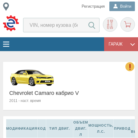
Регистрация
Войти
ГАРАЖ
о
Е
в
Chevrolet Camaro кабрио V
н
2011
-
наст. время
о
в
к
и
ОБЪЕМ
МОЩНОСТЬ,
Д
н
МОДИФИКАЦИЯ
КОД
ТИП ДВИГ.
ДВИГ.
ПРИВОД
Л.С.
ВЫ
о
Л