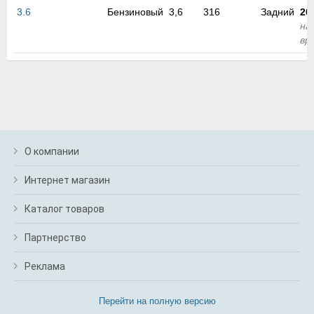
м
3.6
Бензиновый
3,6
316
Задний
20
В
на
а
вр
п
с
н
о
э
О компании
Интернет магазин
Каталог товаров
Партнерство
Реклама
Перейти на полную версию