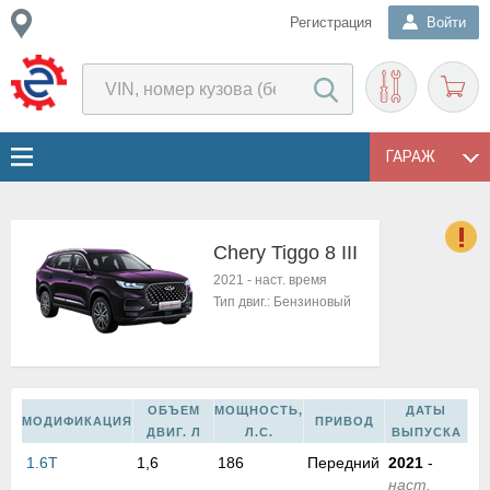
Регистрация
Войти
ГАРАЖ
Chery Tiggo 8 III
о
2021
-
наст. время
Е
Тип двиг.:
Бензиновый
в
н
о
в
к
ОБЪЕМ
МОЩНОСТЬ,
ДАТЫ
МОДИФИКАЦИЯ
ПРИВОД
и
ДВИГ. Л
Л.С.
ВЫПУСКА
н
1.6T
1,6
186
Передний
2021
-
о
наст.