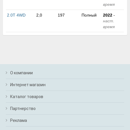
м
время
В
а
2.0T 4WD
2,0
197
Полный
2022
-
п
наст.
с
время
н
о
э
О компании
Интернет магазин
Каталог товаров
Партнерство
Реклама