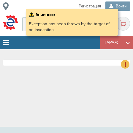
Регистрация
Войти
Exception has been thrown by the target of
an invocation.
ГАРАЖ
о
Е
в
н
о
в
к
и
н
о