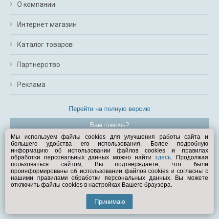
м
О компании
В
а
Интернет магазин
п
с
Каталог товаров
н
о
Партнерство
э
Реклама
Перейти на полную версию
Вам помочь?
Мы используем файлы cookies для улучшения работы сайта и
большего удобства его использования. Более подробную
© Exist.ru 1998—2026
информацию об использовании файлов cookies и правилах
обработки персональных данных можно найти
здесь
. Продолжая
пользоваться сайтом, Вы подтверждаете, что были
проинформированы об использовании файлов cookies и согласны с
нашими правилами обработки персональных данных. Вы можете
отключить файлы cookies в настройках Вашего браузера.
Принимаю