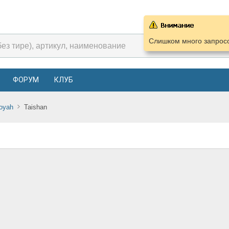
Слишком много запросо
ФОРУМ
КЛУБ
oyah
Taishan