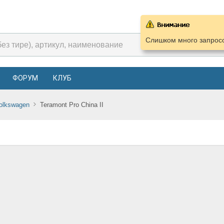
Слишком много запросо
ФОРУМ
КЛУБ
olkswagen
Teramont Pro China II