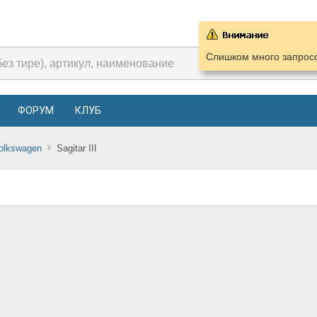
Слишком много запросо
ФОРУМ
КЛУБ
olkswagen
Sagitar III