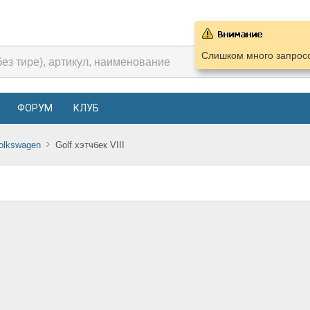
Слишком много запросо
ФОРУМ
КЛУБ
olkswagen
Golf хэтчбек VIII