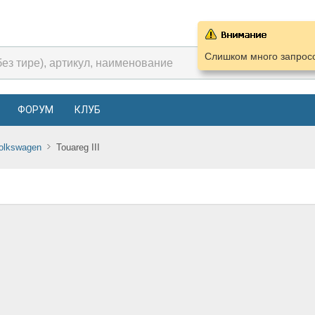
Слишком много запросо
ФОРУМ
КЛУБ
olkswagen
Touareg III