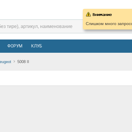
Слишком много запросо
ФОРУМ
КЛУБ
eugeot
5008 II