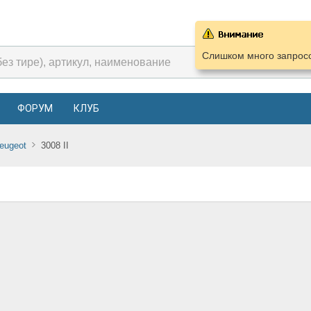
Слишком много запросо
ФОРУМ
КЛУБ
eugeot
3008 II